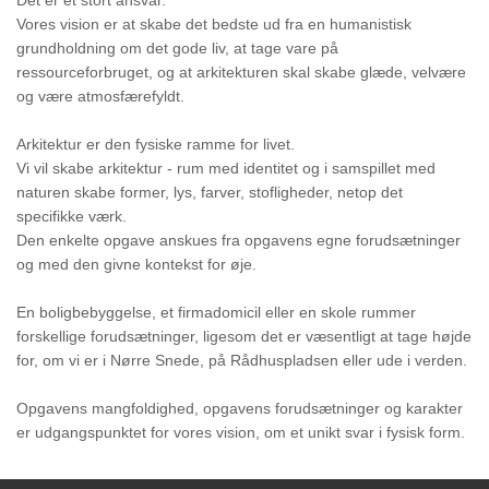
Det er et stort ansvar.
Vores vision er at skabe det bedste ud fra en humanistisk
grundholdning om det gode liv, at tage vare på
ressourceforbruget, og at arkitekturen skal skabe glæde, velvære
og være atmosfærefyldt.
Arkitektur er den fysiske ramme for livet.
Vi vil skabe arkitektur - rum med identitet og i samspillet med
naturen skabe former, lys, farver, stofligheder, netop det
specifikke værk.
Den enkelte opgave anskues fra opgavens egne forudsætninger
og med den givne kontekst for øje.
En boligbebyggelse, et firmadomicil eller en skole rummer
forskellige forudsætninger, ligesom det er væsentligt at tage højde
for, om vi er i Nørre Snede, på Rådhuspladsen eller ude i verden.
Opgavens mangfoldighed, opgavens forudsætninger og karakter
er udgangspunktet for vores vision, om et unikt svar i fysisk form.