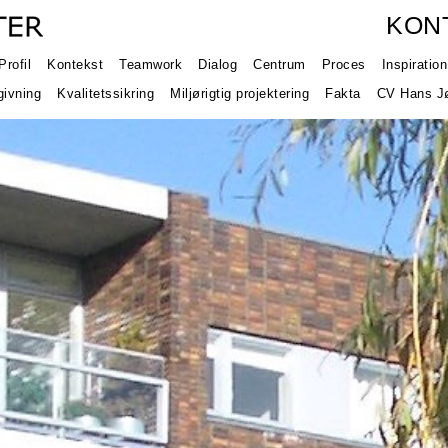
KON
Profil
Kontekst
Teamwork
Dialog
Centrum
Proces
Inspiration
ivning
Kvalitetssikring
Miljørigtig projektering
Fakta
CV Hans Jø