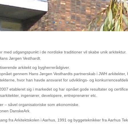
r med udgangspunkt i de nordiske traditioner vil skabe unik arkitektur.
. Hans Jørgen Vesthardt.
tiserende arkitekt og bygherrerådgiver.
opnået gennem Hans Jørgen Vesthardts partnerskab i JWH arkitekter, hv
kterne, hvor han havde ansvaret for udviklings- og konkurrenceafdelin
2007 etableret sig i markedet og har opnået gode resultater og certifi
sarkitekter, ingeniører, developere, entreprenører etc.
ser – såvel organisatoriske som økonomiske.
tionen DanskeArk.
ng fra Arkitektskolen i Aarhus, 1991 og byggeteknikker fra Aarhus Tek