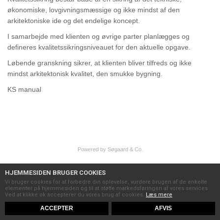
økonomiske, lovgivningsmæssige og ikke mindst af den
arkitektoniske ide og det endelige koncept.
I samarbejde med klienten og øvrige parter planlægges og
defineres kvalitetssikringsniveauet for den aktuelle opgave.
Løbende granskning sikrer, at klienten bliver tilfreds og ikke
mindst arkitektonisk kvalitet, den smukke bygning.
KS manual
Powered by Søgaard & Co.
HJEMMESIDEN BRUGER COOKIES
Vi bruger cookies for at forbedre din oplevelse, vurdere brugen af de enkelte
elementer på hjemmesiden og til at støtte markedsføringen af vores services.
Ved at klikke ok accepterer du vores brug af cookies.
Læs mere