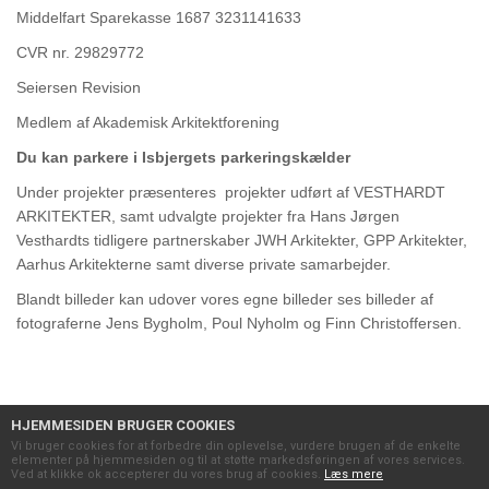
Middelfart Sparekasse 1687 3231141633
CVR nr. 29829772
Seiersen Revision
Medlem af Akademisk Arkitektforening
Du kan parkere i Isbjergets parkeringskælder
Under projekter præsenteres projekter udført af VESTHARDT
ARKITEKTER, samt udvalgte projekter fra Hans Jørgen
Vesthardts tidligere partnerskaber JWH Arkitekter, GPP Arkitekter,
Aarhus Arkitekterne samt diverse private samarbejder.
Blandt billeder kan udover vores egne billeder ses billeder af
fotograferne Jens Bygholm, Poul Nyholm og Finn Christoffersen.
HJEMMESIDEN BRUGER COOKIES
Vi bruger cookies for at forbedre din oplevelse, vurdere brugen af de enkelte
elementer på hjemmesiden og til at støtte markedsføringen af vores services.
Ved at klikke ok accepterer du vores brug af cookies.
Læs mere